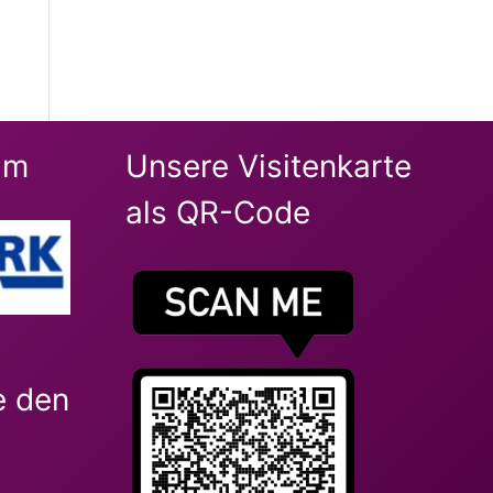
im
Unsere Visitenkarte
als QR-Code
e den