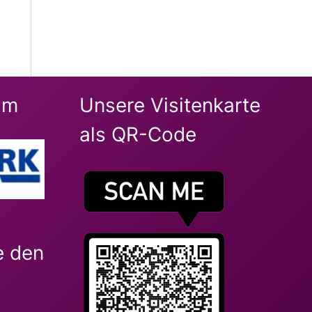
im
Unsere Visitenkarte
als QR-Code
e den